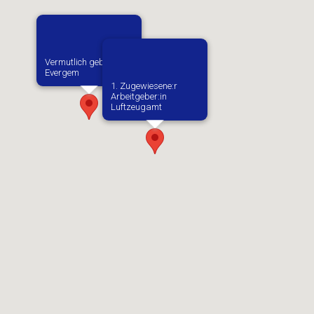
Vermutlich geboren in
Evergem
1. Zugewiesene:r
Arbeitgeber:in​
Luftzeugamt