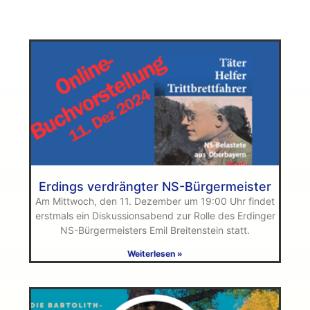
Erdings verdrängter NS-Bürgermeister
Am Mittwoch, den 11. Dezember um 19:00 Uhr findet
erstmals ein Diskussionsabend zur Rolle des Erdinger
NS-Bürgermeisters Emil Breitenstein statt.
Weiterlesen »