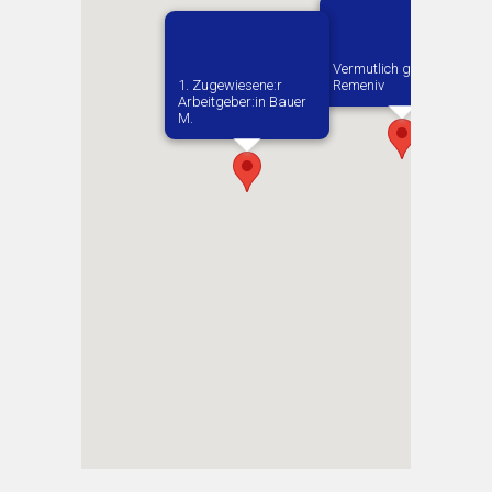
Vermutlich geboren in
1. Zugewiesene:r
Remeniv
Arbeitgeber:in​ Bauer
M.