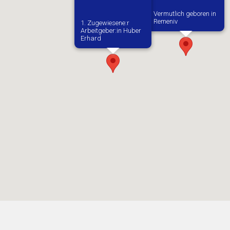
Vermutlich geboren in
Remeniv
1. Zugewiesene:r
Arbeitgeber:in​ Huber
Erhard