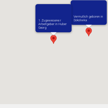
Vermutlich geboren in
Sokoliwka
1. Zugewiesene:r
Arbeitgeber:in​ Huber
Georg