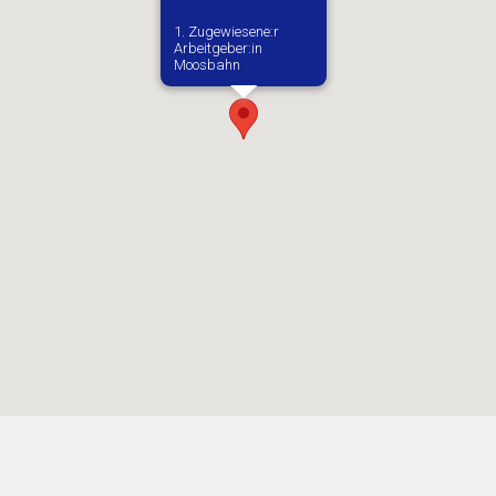
1. Zugewiesene:r
Arbeitgeber:in​
Moosbahn