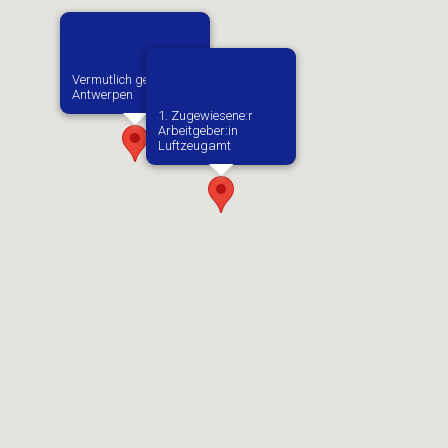
Vermutlich geboren in
Antwerpen
1. Zugewiesene:r
Arbeitgeber:in​
Luftzeugamt