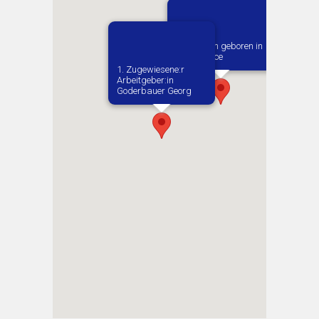
Vermutlich geboren in
Dobryszyce
1. Zugewiesene:r
Arbeitgeber:in​
Goderbauer Georg