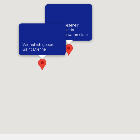
1. Zugewiesene:r
Arbeitgeber:in​
Rauhfuttersammelstelle
Vermutlich geboren in
Saint-Etienne