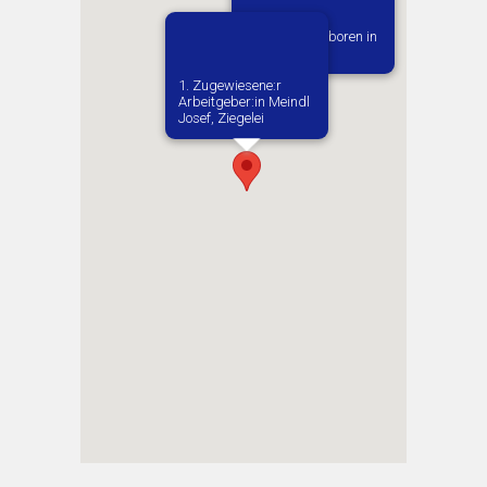
Vermutlich geboren in
Gorzupia
1. Zugewiesene:r
Arbeitgeber:in​ Meindl
Josef, Ziegelei