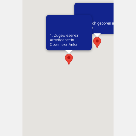
Vermutlich geboren in
Opoczno
1. Zugewiesene:r
Arbeitgeber:in​
Obermeier Anton