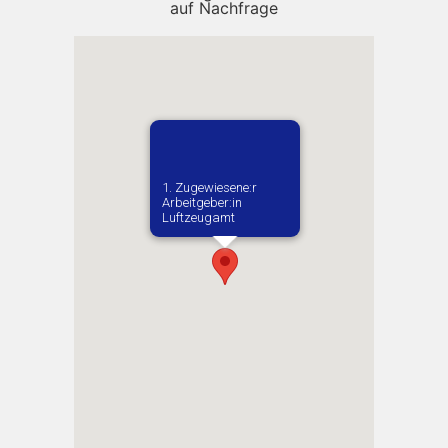
auf Nachfrage
1. Zugewiesene:r
Arbeitgeber:in​
Luftzeugamt