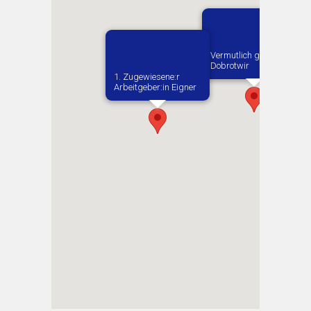
Vermutlich geboren in
Dobrotwir
1. Zugewiesene:r
Arbeitgeber:in​ Eigner