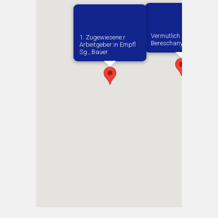
Vermutlich geboren in
1. Zugewiesene:r
Bereschany
Arbeitgeber:in​ Empfl
Sg., Bauer