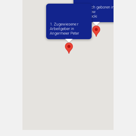
Vermutlich geboren in
Tomaszow
Mazowiecki
1. Zugewiesene:r
Arbeitgeber:in​
Angermeier Peter