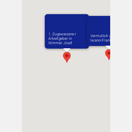
1. Zugewiesene:r
Vermutlich geboren in
Arbeitgeber:in​
Iwano-Frankiwsk
Wimmer Josef