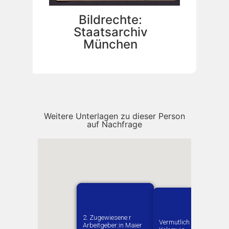
Bildrechte:
Staatsarchiv
München
Weitere Unterlagen zu dieser Person
auf Nachfrage
2. Zugewiesene:r
1. Zugewiesene:r
Vermutlich geboren in
Arbeitgeber:in​ Maier
Arbeitgeber:in​ Gaigl