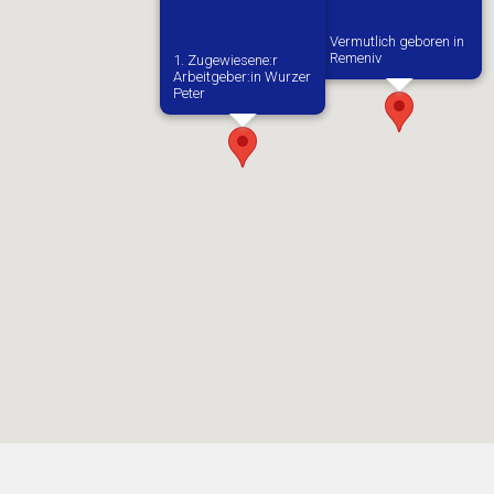
Vermutlich geboren in
Remeniv
1. Zugewiesene:r
Arbeitgeber:in​ Wurzer
Peter