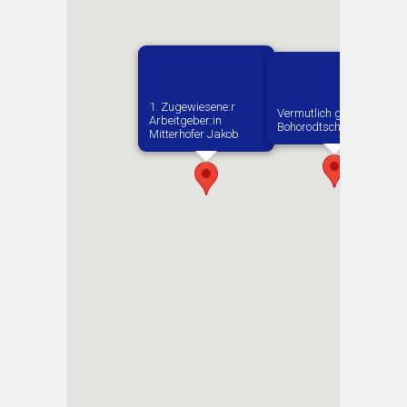
1. Zugewiesene:r
Vermutlich geboren in
Arbeitgeber:in​
Bohorodtschany
Mitterhofer Jakob