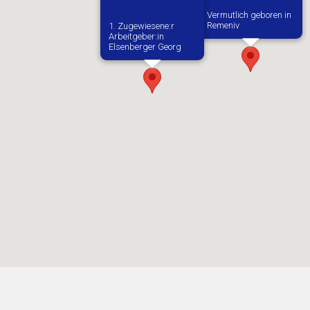
Vermutlich geboren in
Remeniv
1. Zugewiesene:r
Arbeitgeber:in​
Elsenberger Georg