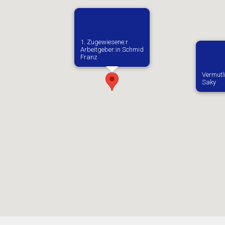
1. Zugewiesene:r
Arbeitgeber:in​ Schmid
Franz
Vermutl
Saky