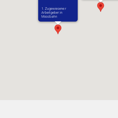
1. Zugewiesene:r
Arbeitgeber:in​
Moosbahn