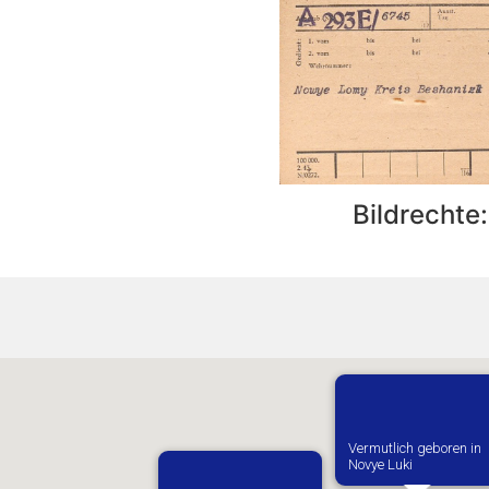
Bildrechte
Vermutlich geboren in
Novye Luki