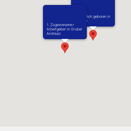
Vermutlich geboren in
Checiny
1. Zugewiesene:r
Arbeitgeber:in​ Gruber
Andreas