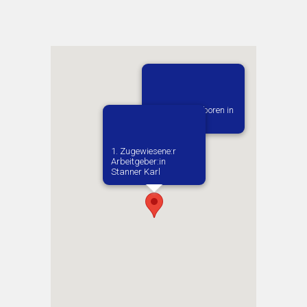
Vermutlich geboren in
Poznan
1. Zugewiesene:r
Arbeitgeber:in​
Stanner Karl