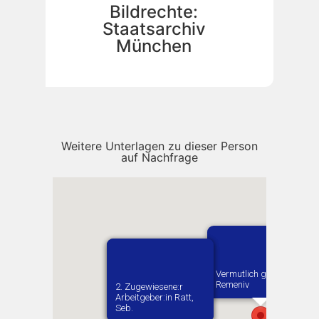
Bildrechte:
Staatsarchiv
München
Weitere Unterlagen zu dieser Person
auf Nachfrage
Vermutlich geboren in
Remeniv
1. Zugewiesene:r
2. Zugewiesene:r
Arbeitgeber:in​ Huber
Arbeitgeber:in​ Ratt,
Geschwister
Seb.