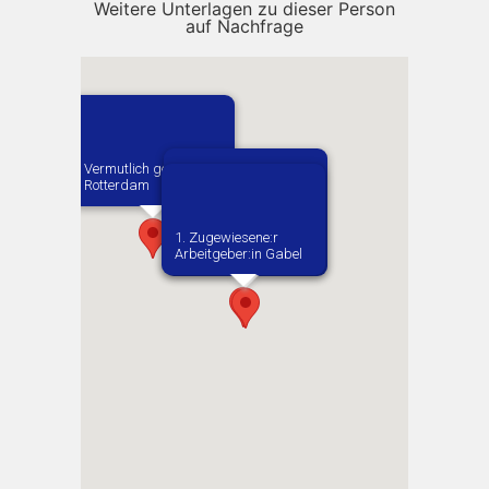
Weitere Unterlagen zu dieser Person
auf Nachfrage
Vermutlich geboren in
Rotterdam
2. Zugewiesene:r
1. Zugewiesene:r
Arbeitgeber:in​
Arbeitgeber:in​ Gabel
Luftzeugamt