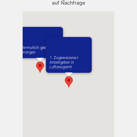
auf Nachfrage
Vermutlich geboren in
Drongen
1. Zugewiesene:r
Arbeitgeber:in​
Luftzeugamt