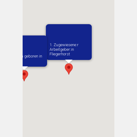
1. Zugewiesene:r
Arbeitgeber:in​
Fliegerhorst
Vermutlich geboren in
Cholet