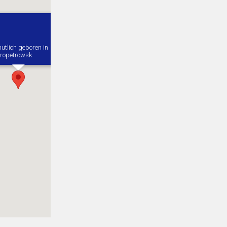
utlich geboren in
ropetrowsk