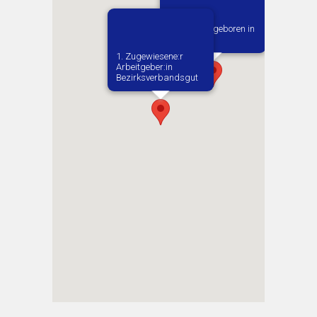
Vermutlich geboren in
Ostrowek
1. Zugewiesene:r
Arbeitgeber:in​
Bezirksverbandsgut