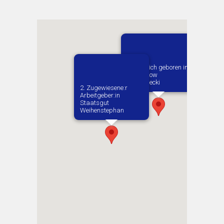
Vermutlich geboren in
Tomaszow
Mazowiecki
2. Zugewiesene:r
Arbeitgeber:in​
Staatsgut
Weihenstephan