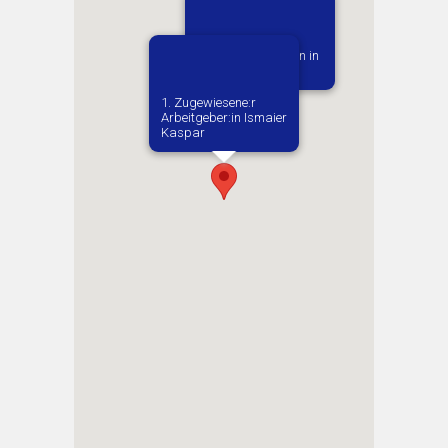
Vermutlich geboren in
Jasien
1. Zugewiesene:r
Arbeitgeber:in​ Ismaier
Kaspar