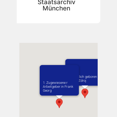
Staatsarchiv
München
Vermutlich geboren in
Busko-Zdroj
1. Zugewiesene:r
Arbeitgeber:in​ Frank
Georg