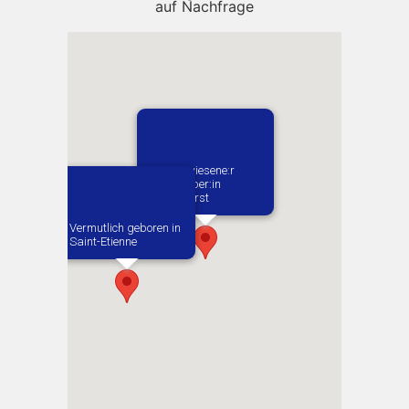
auf Nachfrage
1. Zugewiesene:r
Arbeitgeber:in​
Fliegerhorst
Vermutlich geboren in
Saint-Etienne