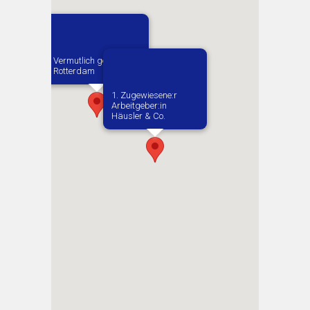
Vermutlich geboren in
Rotterdam
1. Zugewiesene:r
Arbeitgeber:in​
Häusler & Co.