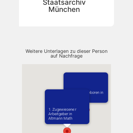
Staatsarchiv
München
Weitere Unterlagen zu dieser Person
auf Nachfrage
Vermutlich geboren in
Wrzesnia
1. Zugewiesene:r
Arbeitgeber:in​
Altmann Math