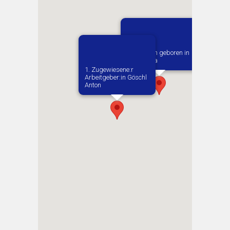
Vermutlich geboren in
Dabrowka
1. Zugewiesene:r
Arbeitgeber:in​ Göschl
Anton