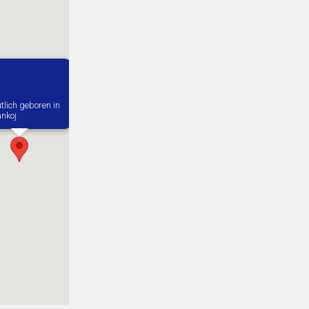
tlich geboren in
nkoj