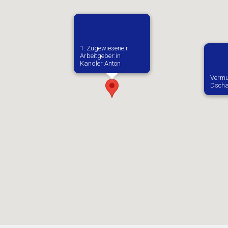
1. Zugewiesene:r
Arbeitgeber:in​
Kandler Anton
Vermu
Dscha