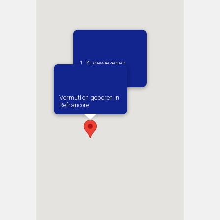
1. Zugewiesene:r
Arbeitgeber:in​
Bartolithwerke
Vermutlich geboren in
Refrancore