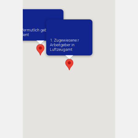
Vermutlich geboren in
Gent
1. Zugewiesene:r
Arbeitgeber:in​
Luftzeugamt