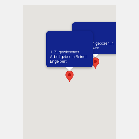
Vermutlich geboren in
Czestochowa
1. Zugewiesene:r
Arbeitgeber:in​ Reindl
Engelbert