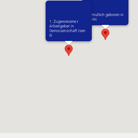
Vermutlich geboren in
Lublin
1. Zugewiesene:r
Arbeitgeber:in​
Genossenschaft Isen
III