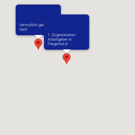
Vermutlich geboren in
Gent
1. Zugewiesene:r
Arbeitgeber:in​
Fliegerhorst