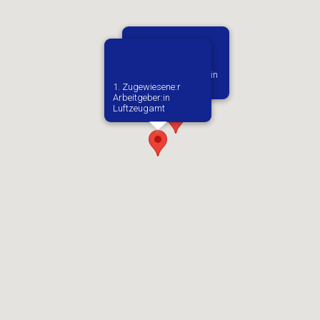
Vermutlich geboren in
Trebusice
1. Zugewiesene:r
Arbeitgeber:in​
Luftzeugamt