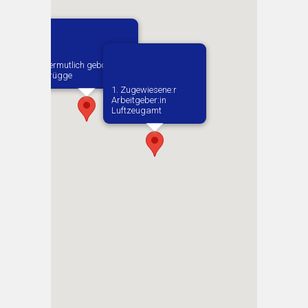
Vermutlich geboren in
Brügge
1. Zugewiesene:r
Arbeitgeber:in​
Luftzeugamt