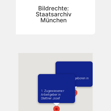
Bildrechte:
Staatsarchiv
München
Vermutlich geboren in
Turek
1. Zugewiesene:r
Arbeitgeber:in​
Stettner Josef