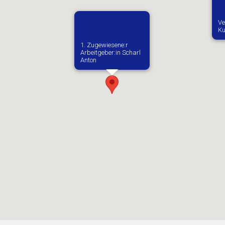
Ve
Ku
1. Zugewiesene:r
Arbeitgeber:in​ Scharl
Anton