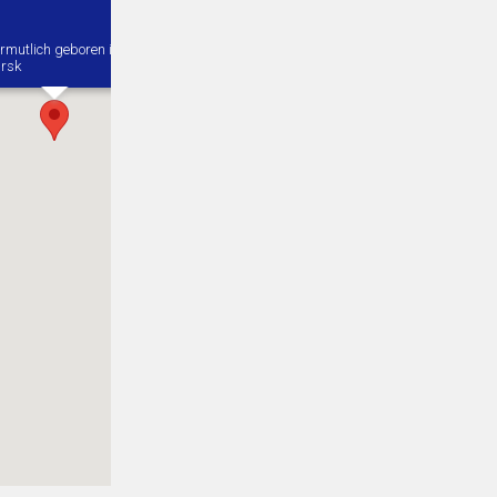
rmutlich geboren in
rsk