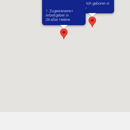
Vermutlich geboren in
Sobkow
1. Zugewiesene:r
Arbeitgeber:in​
Straßer Helene