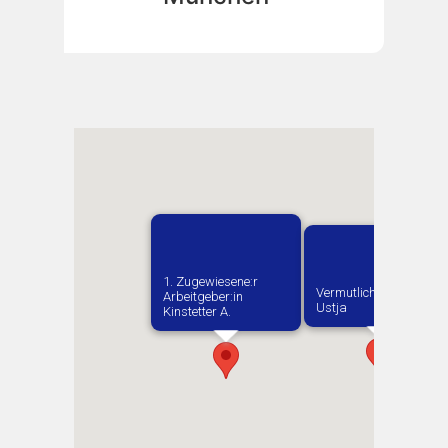
1. Zugewiesene:r
Vermutlich geboren in
Arbeitgeber:in​
Ustja
Kinstetter A.