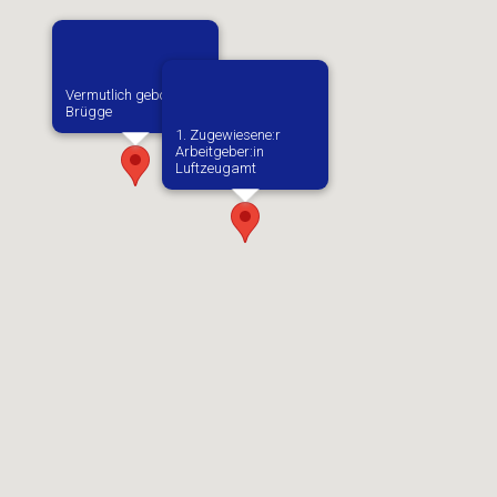
Vermutlich geboren in
Brügge
1. Zugewiesene:r
Arbeitgeber:in​
Luftzeugamt